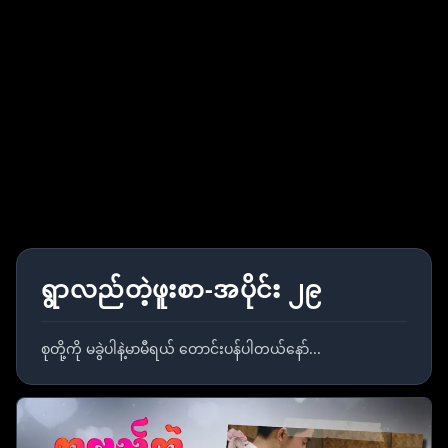
ရွာလည်တဲ့ဖူးစာ-အပိုင်း ၂၉
စုတို့ကို မခွဲပါနဲ့မာမီရယ် တောင်းပန်ပါတယ်နော်...