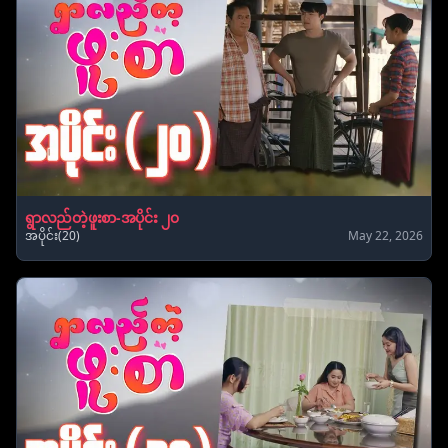
ရွာလည်တဲ့ဖူးစာ-အပိုင်း ၂၀
အပိုင်း(20)
May 22, 2026