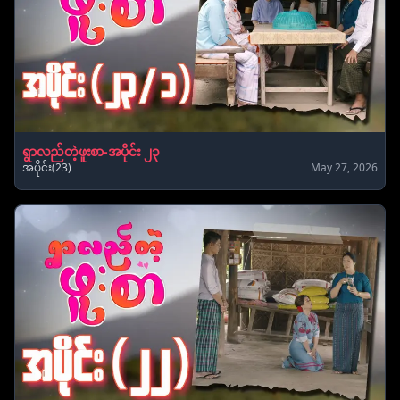
ရွာလည်တဲ့ဖူးစာ-အပိုင်း ၂၃
အပိုင်း(23)
May 27, 2026