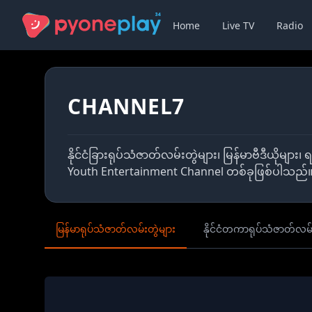
Home
Live TV
Radio
CHANNEL7
နိုင်ငံခြားရုပ်သံဇာတ်လမ်းတွဲများ၊ မြန်မာဗီဒီယိုမျ
Youth Entertainment Channel တစ်ခုဖြစ်ပါသည်
မြန်မာရုပ်သံဇာတ်လမ်းတွဲများ
နိုင်ငံတကာရုပ်သံဇာတ်လမ်