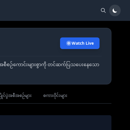
Watch Live
်များသော အစီစဉ်ကောင်းများစွာကို တင်ဆက်ပြသပေးနေသော
ြိုင်ပွဲအစီအစဉ်များ
စကားဝိုင်းများ