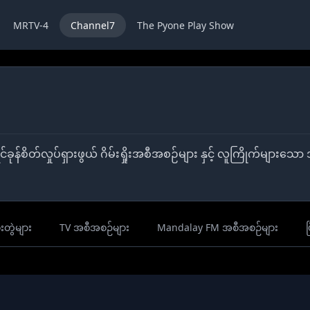
MRTV-4
Channel7
The Pyone Play Show
ား၊ ရင်ခုန်စိတ်လှုပ်ရှားဖွယ် ဂိမ်းရှိုးအစီအစဉ်များ နှင့် လူကြိုက
။
းတွဲများ
TV အစီအစဉ်များ
Mandalay FM အစီအစဉ်များ
ပ