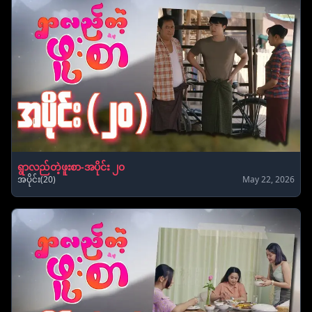
ရွာလည်တဲ့ဖူးစာ-အပိုင်း ၂၀
အပိုင်း(20)
May 22, 2026