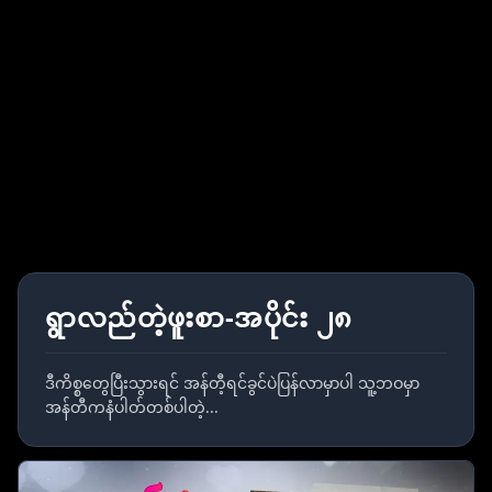
ရွာလည်တဲ့ဖူးစာ-အပိုင်း ၂၈
ဒီကိစ္စတွေပြီးသွားရင် အန်တီ့ရင်ခွင်ပဲပြန်လာမှာပါ သူ့ဘဝမှာ
အန်တီကနံပါတ်တစ်ပါတဲ့...