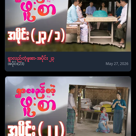
ရွာလည်တဲ့ဖူးစာ-အပိုင်း ၂၃
အပိုင်း(23)
May 27, 2026