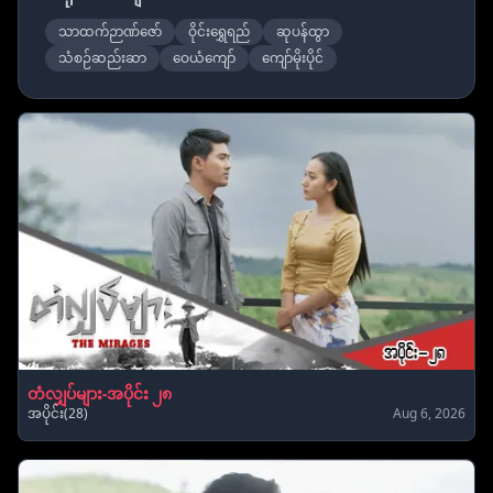
သာထက်ဉာဏ်ဇော်
ဝိုင်းရွှေရည်
ဆုပန်ထွာ
သံစဉ်ဆည်းဆာ
ဝေယံကျော်
ကျော်မိုးပိုင်
တံလျှပ်များ-အပိုင်း ၂၈
အပိုင်း(28)
Aug 6, 2026