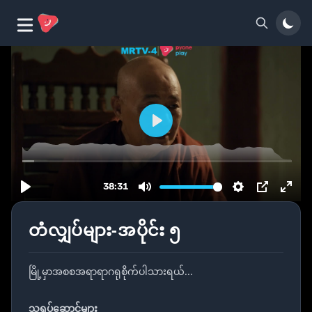
တံလျှပ်များ-အပိုင်း ၅
မြို့မှာအစစအရာရာဂရုစိုက်ပါသားရယ်...
သရုပ်ဆောင်များ