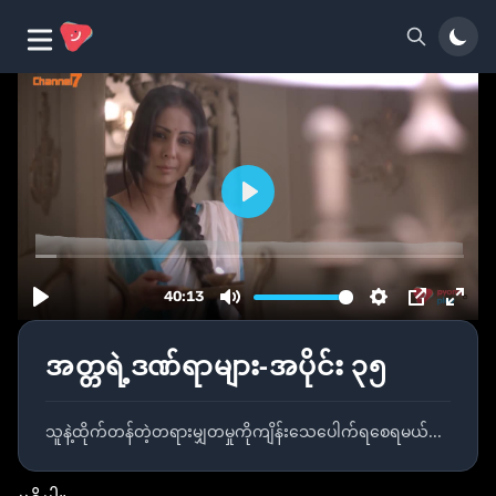
အတ္တရဲ့ဒဏ်ရာများ-အပိုင်း ၃၅
သူနဲ့ထိုက်တန်တဲ့တရားမျှတမှုကိုကျိန်းသေပေါက်ရစေရမယ်...