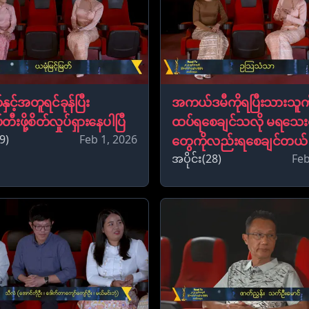
ှင့်အတူရင်ခုန်ပြီး
အကယ်ဒမီကိုရပြီးသားသူက
ီးဖို့စိတ်လှုပ်ရှားနေပါပြီ
ထပ်ရစေချင်သလို မရသေးတ
9)
Feb 1, 2026
တွေကိုလည်းရစေချင်တယ်
အပိုင်း(28)
Feb