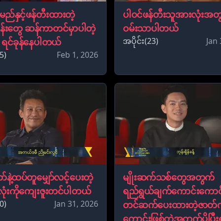
်နှင့်ဖန်တီးထားတဲ့
ပါဝင်ဖန်တီးသူအားလုံးအတ
န်းတွေ ဆန်ကာတင်မှာပါတဲ့
ဝမ်းသာပါတယ်
အပိုင်း(23)
Jan 
ရင်ခုန်နေပါတယ်
5)
Feb 1, 2026
ာ်နဲ့ထပ်တူမျှော်လင့်ပေးတဲ့
မျိုးဆက်သစ်တွေအတွက်
ုံးကိုကျေးဇူးတင်ပါတယ်
ရည်ရွယ်ချက်ကောင်းကောင်
0)
Jan 31, 2026
တင်ဆက်ပေးထားတဲ့ဇာတ်
ကောင်းဖြစ်တဲ့အတွက်ပိုပြီးရ