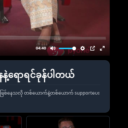
ဲ့ရောရင်ခုန်ပါတယ်
ါင်းဖြစ်နေသလို တစ်ယောက်နဲ့တစ်ယောက် supportပေး