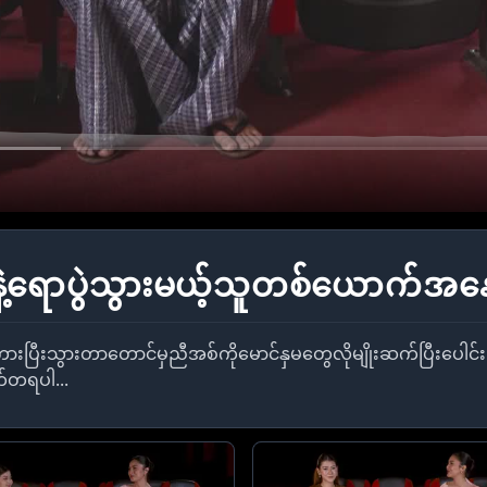
ောပွဲသွားမယ့်သူတစ်ယောက်အနေန
ီကားပြီးသွားတာတောင်မှညီအစ်ကိုမောင်နှမတွေလိုမျိုးဆက်ပြီးပေ
တ်တရပါ...