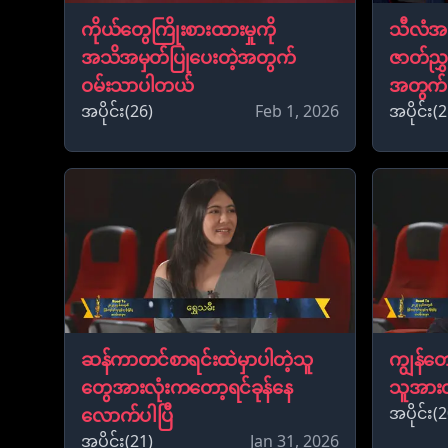
ကိုယ်တွေကြိုးစားထားမှုကို
သီလံအမည
အသိအမှတ်ပြုပေးတဲ့အတွက်
ဇာတ်ညွှ
ဝမ်းသာပါတယ်
အတွက် 
အပိုင်း(26)
Feb 1, 2026
အပိုင်း(2
ဆန်ကာတင်စာရင်းထဲမှာပါတဲ့သူ
ကျွန်တေ
တွေအားလုံးကတော့ရင်ခုန်နေ
သူအားလ
အပိုင်း(2
လောက်ပါပြီ
အပိုင်း(21)
Jan 31, 2026