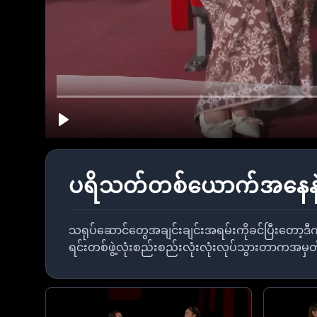
ပရိသတ်တစ်ယောက်အနေနဲ့ရ
သရုပ်ဆောင်တွေအချင်းချင်းအရမ်းကိုခင်ပြီးတော့ဒ
ရင်းတစ်ဖွဲ့လုံးစည်းစည်းလုံးလုံးလုပ်သွားတာကအမှ