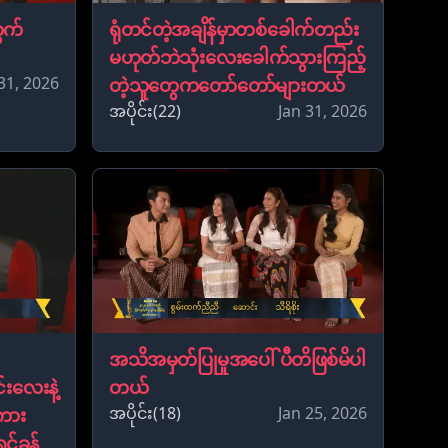
ွက်
ရုံတင်တဲ့အချိန်မှာတစ်ခေါက်တည်း
မဟုတ်ဘဲသုံးလေးခေါက်သွားကြည့်
31, 2026
တဲ့သူတွေကတော်တော်များတယ်
အပိုင်း(22)
Jan 31, 2026
အသိအမှတ်ပြုမှုအပေါ် ပီတိဖြစ်မိပါ
းလေးနဲ့
တယ်
အပိုင်း(18)
Jan 25, 2026
ကား
င်ခုန်