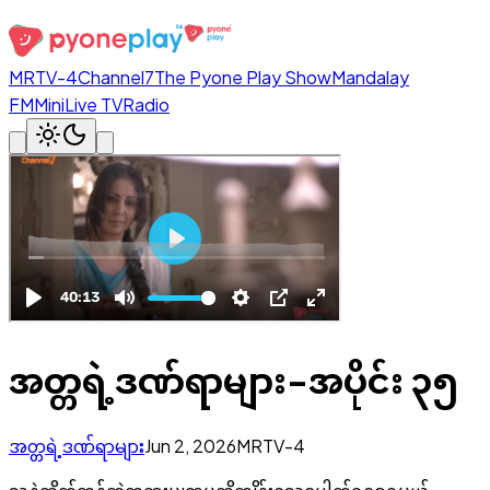
MRTV-4
Channel7
The Pyone Play Show
Mandalay
FM
Mini
Live TV
Radio
အတ္တရဲ့ဒဏ်ရာများ-အပိုင်း ၃၅
အတ္တရဲ့ဒဏ်ရာများ
Jun 2, 2026
MRTV-4