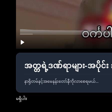
အတ္တရဲ့ဒဏ်ရာများ-အပိုင်း
နာရိုတမ်နင့်အမေနန်းတော်နီကိုလာစေရမယ်...
မရှိပါ။