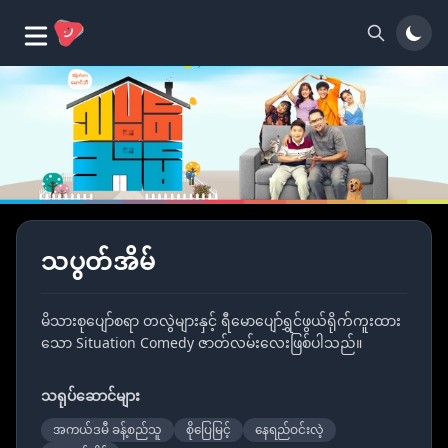
သပွတ်အိမ်
မိသားစုပျော်စရာ တလွဲများနှင့် ရီမောပျော်ရွှင်ဖွယ်ရိုက်ကူးထား
သော Situation Comedy ဇာတ်လမ်းလေးဖြစ်ပါသည်။
သရုပ်ဆောင်များ
အကယ်ဒမီ ခန့်စည်သူ
စိုပြေမြင့်
နေရည်ဝင်းလဲ့