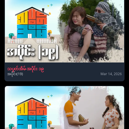
သပွတ်အိမ်-အပိုင်း ၁၉
အပိုင်း(19)
Mar 14, 2026